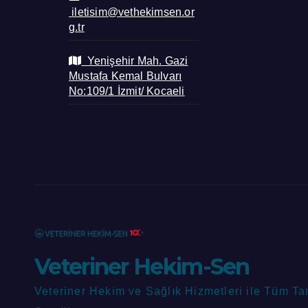
iletisim@vethekimsen.or
g.tr
Yenişehir Mah. Gazi
Mustafa Kemal Bulvarı
No:109/1 İzmit/ Kocaeli
Veteriner Hekim-Sen
Veteriner Hekim ve Sağlık Hizmetleri ile Tüm Ta