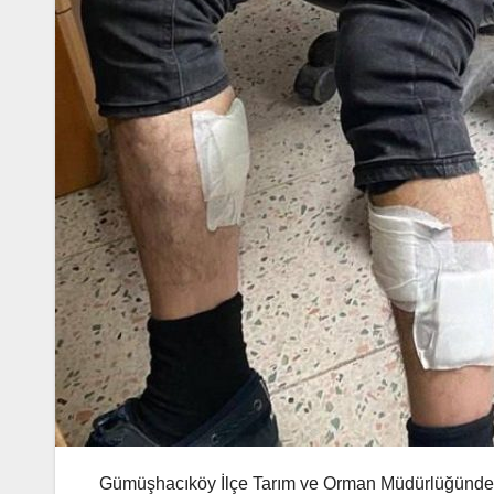
Gümüşhacıköy İlçe Tarım ve Orman Müdürlüğünde gö