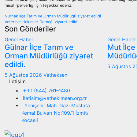
misafirperverliği için teşekkür ederiz.
Yazı
Nurhak İlçe Tarım ve Orman Müdürlüğü ziyaret edildi
Veteriner Hekimler Derneği ziyaret edildi
gezinmesi
Son Gönderiler
Genel
Haber
Genel
Haber
Gülnar İlçe Tarım ve
Mut İlçe
Orman Müdürlüğü ziyaret
Müdürlüğ
edildi.
5 Ağustos 
5 Ağustos 2026
Vetheksen
İletişim
+90 (544) 761–1480
iletisim@vethekimsen.org.tr
Yenişehir Mah. Gazi Mustafa
Kemal Bulvarı No:109/1 İzmit/
Kocaeli