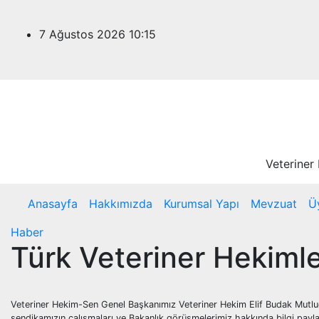
Skip
to
7 Ağustos 2026
10:15
content
Veteriner
Anasayfa
Hakkımızda
Kurumsal Yapı
Mevzuat
Ü
Haber
Türk Veteriner Hekimleri
Veteriner Hekim-Sen Genel Başkanımız Veteriner Hekim Elif Budak Mutluer 
sendikamızın çalışmaları ve Bakanlık görüşmelerimiz hakkında bilgi payla