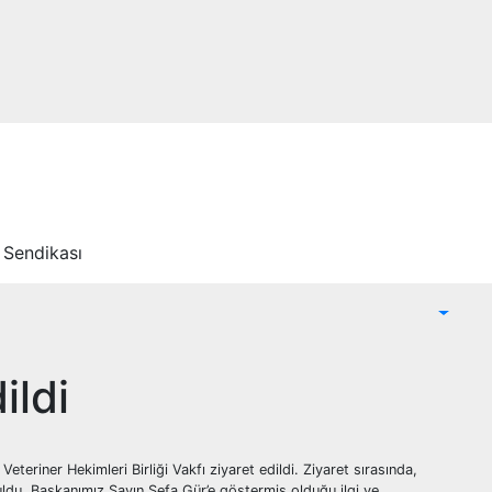
 Sendikası
ildi
riner Hekimleri Birliği Vakfı ziyaret edildi. Ziyaret sırasında,
uldu. Başkanımız Sayın Sefa Gür’e göstermiş olduğu ilgi ve