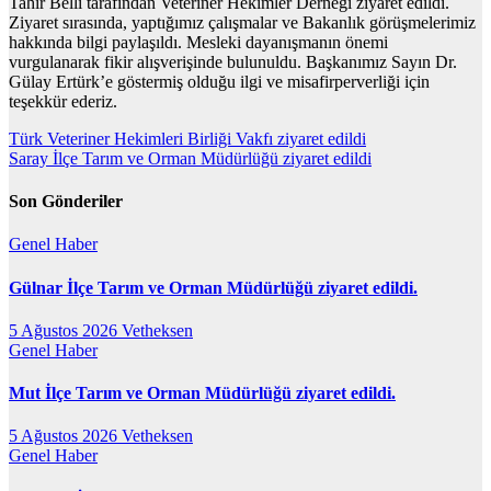
Tahir Belli tarafından Veteriner Hekimler Derneği ziyaret edildi.
Ziyaret sırasında, yaptığımız çalışmalar ve Bakanlık görüşmelerimiz
hakkında bilgi paylaşıldı. Mesleki dayanışmanın önemi
vurgulanarak fikir alışverişinde bulunuldu. Başkanımız Sayın Dr.
Gülay Ertürk’e göstermiş olduğu ilgi ve misafirperverliği için
teşekkür ederiz.
Yazı
Türk Veteriner Hekimleri Birliği Vakfı ziyaret edildi
Saray İlçe Tarım ve Orman Müdürlüğü ziyaret edildi
gezinmesi
Son Gönderiler
Genel
Haber
Gülnar İlçe Tarım ve Orman Müdürlüğü ziyaret edildi.
5 Ağustos 2026
Vetheksen
Genel
Haber
Mut İlçe Tarım ve Orman Müdürlüğü ziyaret edildi.
5 Ağustos 2026
Vetheksen
Genel
Haber