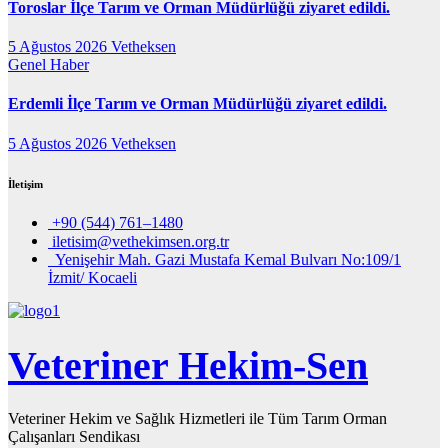
Toroslar İlçe Tarım ve Orman Müdürlüğü ziyaret edildi.
5 Ağustos 2026
Vetheksen
Genel
Haber
Erdemli İlçe Tarım ve Orman Müdürlüğü ziyaret edildi.
5 Ağustos 2026
Vetheksen
İletişim
+90 (544) 761–1480
iletisim@vethekimsen.org.tr
Yenişehir Mah. Gazi Mustafa Kemal Bulvarı No:109/1
İzmit/ Kocaeli
Veteriner Hekim-Sen
Veteriner Hekim ve Sağlık Hizmetleri ile Tüm Tarım Orman
Çalışanları Sendikası