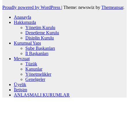
Proudly powered by WordPress
|
Theme: newswiz by
Themeansar
.
Anasayfa
Hakkımızda
Yönetim Kurulu
Denetleme Kurulu
Disiplin Kurulu
Kurumsal Yapı
Şube Başkanları
İl Başkanları
Mevzuat
Tüzük
Kanunlar
Yönetmelikler
Genelgeler
Üyelik
İletişim
ANLAŞMALI KURUMLAR