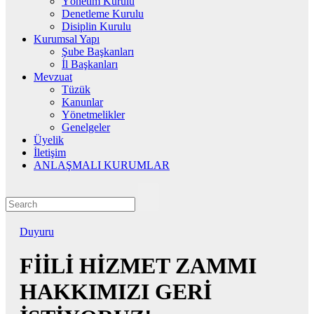
Yönetim Kurulu
Denetleme Kurulu
Disiplin Kurulu
Kurumsal Yapı
Şube Başkanları
İl Başkanları
Mevzuat
Tüzük
Kanunlar
Yönetmelikler
Genelgeler
Üyelik
İletişim
ANLAŞMALI KURUMLAR
Duyuru
FİİLİ HİZMET ZAMMI
HAKKIMIZI GERİ