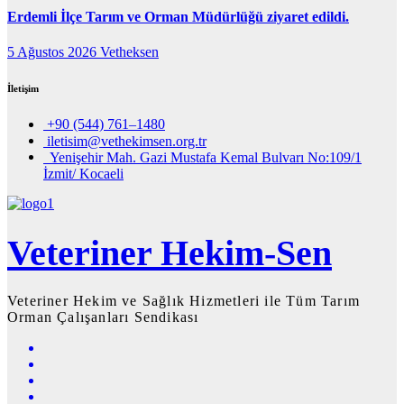
Erdemli İlçe Tarım ve Orman Müdürlüğü ziyaret edildi.
5 Ağustos 2026
Vetheksen
İletişim
+90 (544) 761–1480
iletisim@vethekimsen.org.tr
Yenişehir Mah. Gazi Mustafa Kemal Bulvarı No:109/1
İzmit/ Kocaeli
Veteriner Hekim-Sen
Veteriner Hekim ve Sağlık Hizmetleri ile Tüm Tarım
Orman Çalışanları Sendikası