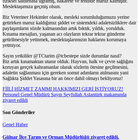
fiziksel saldırısına uğramış, hakarete ve tehdide maruz kalmıştır.
Meslektaşımıza geçmiş olsun.
Biz Veteriner Hekimler olarak, mesleki sorumluluğumuzu yerine
getirirken maruz kaldığımız şiddet ve sistemdeki adaletsizliklere dair
paylaşımların sözde kalmasından artık bıktık, yıldık, yorulduk.
Kınama mesajları, yaşanan acı olayların tekrar tekrar gündeme
getirilmesiyle yetinmek, meslektaşlarımızın haklarını korumaya
yetmiyor.
Sayın yetkililer @TCtarim @tcbestepe sizde durumlar nasıl?
Biz artık kınamaktan utanır olduk. Hayvan, halk ve çevre sağlığını
koruyan gerçek kahramanlar olarak sözlerin ötesine geçilmesini,
adaletin sağlanması için gereken somut adımların atılmasını yani
Sağlıkta Şiddet Yasasına bir an önce dahil olmayı bekliyoruz!
Yazı
FİİLİ HİZMET ZAMMI HAKKIMIZI GERİ İSTİYORUZ!
Personel Genel Müdürü Sayın Seyfullah Aslantürk makamında
gezinmesi
ziyaret edildi
Son Gönderiler
Genel
Haber
Gülnar İlçe Tarım ve Orman Müdürlüğü ziyaret edildi.