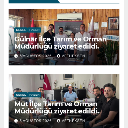
GENEL
HABER
Gülnar İlçe Tarım ve Orman
Müdürlüğü ziyaret edildi.
5 AĞUSTOS 2026
VETHEKSEN
GENEL
HABER
Mut İlçe Tarım ve Orman
Müdürlüğü ziyaret edildi.
5 AĞUSTOS 2026
VETHEKSEN