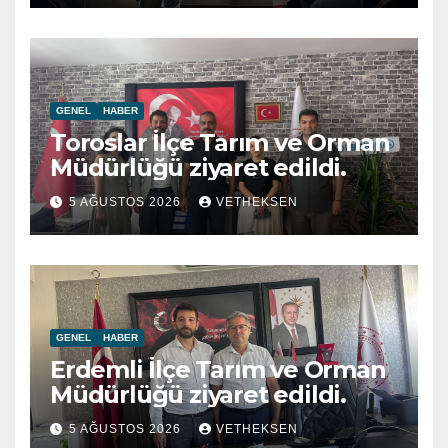
GENEL
HABER
Toroslar İlçe Tarım ve Orman
Müdürlüğü ziyaret edildi.
5 AĞUSTOS 2026
VETHEKSEN
GENEL
HABER
Erdemli İlçe Tarım ve Orman
Müdürlüğü ziyaret edildi.
5 AĞUSTOS 2026
VETHEKSEN