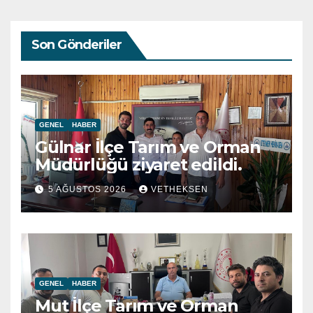
Son Gönderiler
GENEL
HABER
Gülnar İlçe Tarım ve Orman
Müdürlüğü ziyaret edildi.
5 AĞUSTOS 2026
VETHEKSEN
GENEL
HABER
Mut İlçe Tarım ve Orman