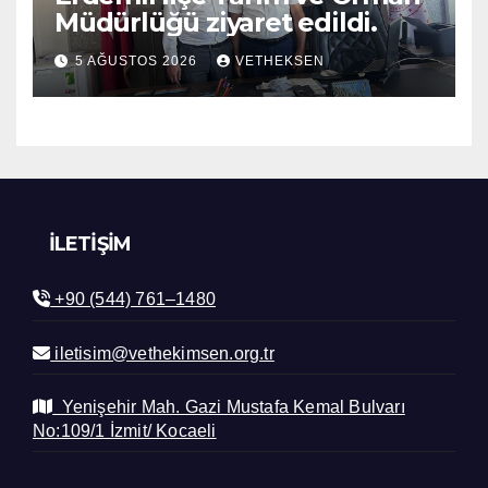
Müdürlüğü ziyaret edildi.
5 AĞUSTOS 2026
VETHEKSEN
İLETIŞIM
+90 (544) 761–1480
iletisim@vethekimsen.org.tr
Yenişehir Mah. Gazi Mustafa Kemal Bulvarı
No:109/1 İzmit/ Kocaeli