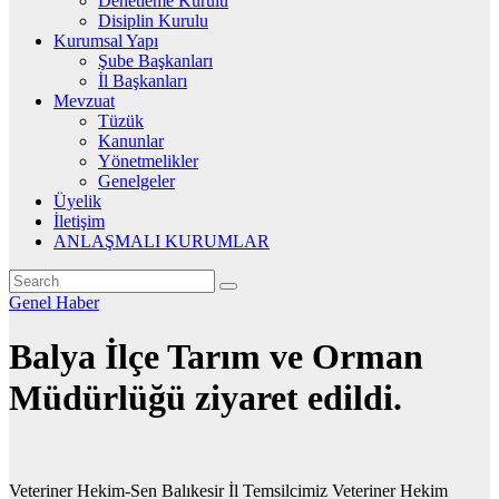
Denetleme Kurulu
Disiplin Kurulu
Kurumsal Yapı
Şube Başkanları
İl Başkanları
Mevzuat
Tüzük
Kanunlar
Yönetmelikler
Genelgeler
Üyelik
İletişim
ANLAŞMALI KURUMLAR
Genel
Haber
Balya İlçe Tarım ve Orman
Müdürlüğü ziyaret edildi.
Veteriner Hekim-Sen Balıkesir İl Temsilcimiz Veteriner Hekim