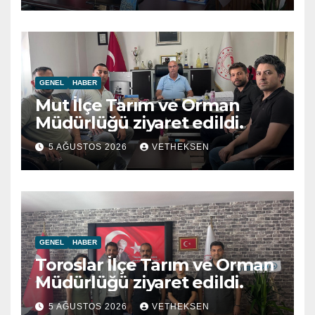
GENEL
HABER
Mut İlçe Tarım ve Orman
Müdürlüğü ziyaret edildi.
5 AĞUSTOS 2026
VETHEKSEN
GENEL
HABER
Toroslar İlçe Tarım ve Orman
Müdürlüğü ziyaret edildi.
5 AĞUSTOS 2026
VETHEKSEN