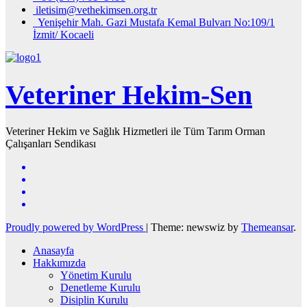
iletisim@vethekimsen.org.tr
Yenişehir Mah. Gazi Mustafa Kemal Bulvarı No:109/1
İzmit/ Kocaeli
Veteriner Hekim-Sen
Veteriner Hekim ve Sağlık Hizmetleri ile Tüm Tarım Orman
Çalışanları Sendikası
Proudly powered by WordPress
|
Theme: newswiz by
Themeansar
.
Anasayfa
Hakkımızda
Yönetim Kurulu
Denetleme Kurulu
Disiplin Kurulu