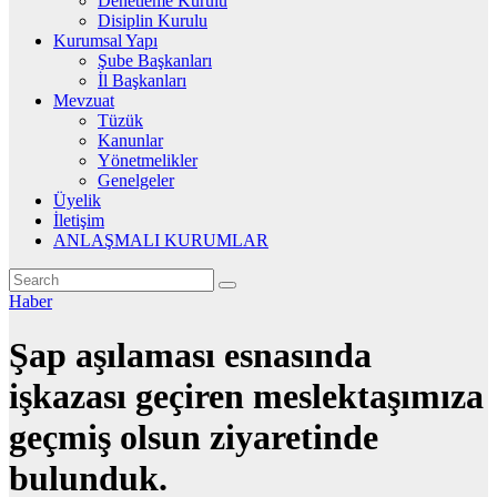
Denetleme Kurulu
Disiplin Kurulu
Kurumsal Yapı
Şube Başkanları
İl Başkanları
Mevzuat
Tüzük
Kanunlar
Yönetmelikler
Genelgeler
Üyelik
İletişim
ANLAŞMALI KURUMLAR
Haber
Şap aşılaması esnasında
işkazası geçiren meslektaşımıza
geçmiş olsun ziyaretinde
bulunduk.