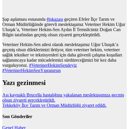
Şap aşılaması esnasında
#işkazası
geçiren Efeler İlçe Tarım ve
Orman Müdürlüğünde görevli meslektaşımız Veteriner Hekim Uğur
Uluışık’a, Veteriner Hekim-Sen Aydın İl Temsilcimiz Doğan Can
Bilgin tarafından geçmiş olsun ziyareti gerçekleştirildi.
Veteriner Hekim-Sen ailesi olarak meslektaşımız Uğur Uluışık’a
geçmiş olsun dileklerimizi iletiyor, tüm veteriner hekim, veteriner
sağlık tekniker ve teknisyenleri için daha güvenli çalışma koşulları
sağlanıncaya kadar mücadelemizi sürdüreceğimizi bir kez daha
vurguluyoruz.
#VeterinerHekimSendeyiz
#VeterinerHekimSenYıpranırsın
Yazı gezinmesi
Aşı kaynaklı Brucella hastalığına yakalanan meslektaşımıza geçmiş
olsun ziyareti gerçekleştirildi.
Tekkeköy İlçe Tarım ve Orman Müdürlüğü ziyaret edildi.
Son Gönderiler
Genel
Haber