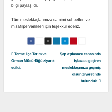
bilgi paylaşıldı.
Tüm meslektaşlarımıza samimi sohbetleri ve
misafirperverlikleri için teşekkür ederiz.
Yazı
Terme İlçe Tarım ve
Şap aşılaması esnasında
Orman Müdürlüğü ziyaret
işkazası geçiren
gezinmesi
edildi.
meslektaşımıza geçmiş
olsun ziyaretinde
bulunduk.