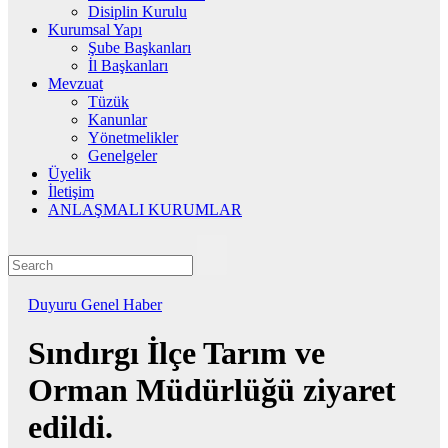
Disiplin Kurulu
Kurumsal Yapı
Şube Başkanları
İl Başkanları
Mevzuat
Tüzük
Kanunlar
Yönetmelikler
Genelgeler
Üyelik
İletişim
ANLAŞMALI KURUMLAR
Duyuru
Genel
Haber
Sındırgı İlçe Tarım ve
Orman Müdürlüğü ziyaret
edildi.