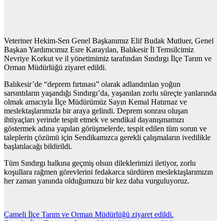
Veteriner Hekim-Sen Genel Başkanımız Elif Budak Mutluer, Genel
Başkan Yardımcımız Esre Karayılan, Balıkesir İl Temsilcimiz
Nevriye Korkut ve il yönetimimiz tarafından Sındırgı İlçe Tarım ve
Orman Müdürlüğü ziyaret edildi.
Balıkesir’de “deprem fırtınası” olarak adlandırılan yoğun
sarsıntıların yaşandığı Sındırgı’da, yaşanılan zorlu süreçte yanlarında
olmak amacıyla İlçe Müdürümüz Sayın Kemal Hatırnaz ve
meslektaşlarımızla bir araya gelindi. Deprem sonrası oluşan
ihtiyaçları yerinde tespit etmek ve sendikal dayanışmamızı
göstermek adına yapılan görüşmelerde, tespit edilen tüm sorun ve
taleplerin çözümü için Sendikamızca gerekli çalışmaların ivedilikle
başlatılacağı bildirildi.
Tüm Sındırgı halkına geçmiş olsun dileklerimizi iletiyor, zorlu
koşullara rağmen görevlerini fedakarca sürdüren meslektaşlarımızın
her zaman yanında olduğumuzu bir kez daha vurguluyoruz.
Yazı
Çameli İlçe Tarım ve Orman Müdürlüğü ziyaret edildi.