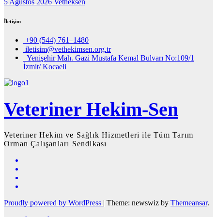
5 Ağustos 2026
Vetheksen
İletişim
+90 (544) 761–1480
iletisim@vethekimsen.org.tr
Yenişehir Mah. Gazi Mustafa Kemal Bulvarı No:109/1
İzmit/ Kocaeli
Veteriner Hekim-Sen
Veteriner Hekim ve Sağlık Hizmetleri ile Tüm Tarım
Orman Çalışanları Sendikası
Proudly powered by WordPress
|
Theme: newswiz by
Themeansar
.