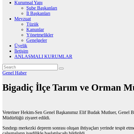
Kurumsal Yapı
Şube Başkanları
İl Başkanları
Mevzuat
Tüzük
Kanunlar
Yönetmelikler
Genelgeler
Üyelik
İletişim
ANLAŞMALI KURUMLAR
Genel
Haber
Bigadiç İlçe Tarım ve Orman Mü
Veteriner Hekim-Sen Genel Başkanımız Elif Budak Mutluer, Genel Baş
Müdürlüğü ziyaret edildi.
Sındırgı merkezki deprem sonrası oluşan ihtiyaçları yerinde tespit e
çalışmaların ivedilikle başlatılacağı bildirildi.