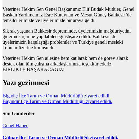
Veteriner Hekim-Sen Genel Başkanımız Elif Budak Mutluer, Genel
Başkan Yardımcımız Esre Karayılan ve Mesut Güneş Balıkesir’de
temsilcilerimizle ve üyelerimizle bir araya geldi.
Sık sık yaşanan Balıkesir depreminde, üyelerimizin mağduriyetini
gidermek için ne yapılabileceği istişare edildi. Balıkesir’de
üyelerimizin karşılaştığı problemler ve Türkiye geneli mesleki
konular üzerine konuşuldu.
Veteriner Hekim-Sen ailesine hem katılarak hem de görev alarak
destek olan tüm çalışma arkadaşlarımıza teşekkür ederiz.
BİRLİKTE BAŞARACAĞIZ!
Yazı gezinmesi
Bigadiç İlçe Tarım ve Orman Müdürlüğü ziyaret edildi.
Bayındır İlçe Tarım ve Orman Müdürlüğü ziyaret edildi.
Son Gönderiler
Genel
Haber
Gülnar İlçe Tarım ve Orman Müdürlüğü ziyaret edildi.