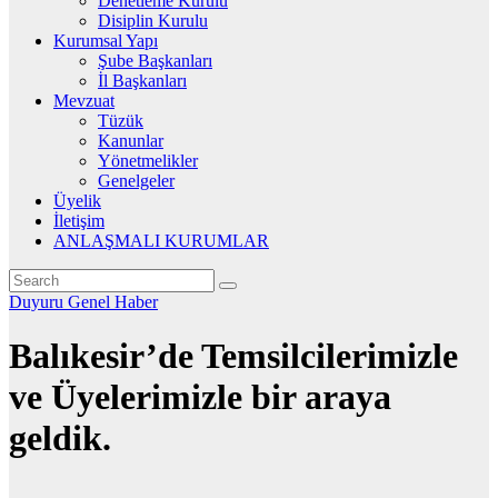
Denetleme Kurulu
Disiplin Kurulu
Kurumsal Yapı
Şube Başkanları
İl Başkanları
Mevzuat
Tüzük
Kanunlar
Yönetmelikler
Genelgeler
Üyelik
İletişim
ANLAŞMALI KURUMLAR
Duyuru
Genel
Haber
Balıkesir’de Temsilcilerimizle
ve Üyelerimizle bir araya
geldik.