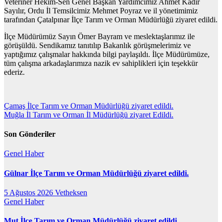
Veteriner Hekim-Sen Genel Başkan Yardımcımız Ahmet Kadir
Sayılır, Ordu İl Temsilcimiz Mehmet Poyraz ve il yönetimimiz
tarafından Çatalpınar İlçe Tarım ve Orman Müdürlüğü ziyaret edildi.
İlçe Müdürümüz Sayın Ömer Bayram ve meslektaşlarımız ile
görüşüldü. Sendikamız tanıtılıp Bakanlık görüşmelerimiz ve
yaptığımız çalışmalar hakkında bilgi paylaşıldı. İlçe Müdürümüze,
tüm çalışma arkadaşlarımıza nazik ev sahiplikleri için teşekkür
ederiz.
Yazı
Çamaş İlçe Tarım ve Orman Müdürlüğü ziyaret edildi.
Muğla İl Tarım ve Orman İl Müdürlüğü ziyaret Edildi.
gezinmesi
Son Gönderiler
Genel
Haber
Gülnar İlçe Tarım ve Orman Müdürlüğü ziyaret edildi.
5 Ağustos 2026
Vetheksen
Genel
Haber
Mut İlçe Tarım ve Orman Müdürlüğü ziyaret edildi.