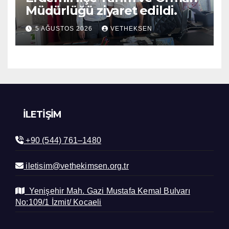
Müdürlüğü ziyaret edildi.
5 AĞUSTOS 2026
VETHEKSEN
İLETIŞIM
+90 (544) 761–1480
iletisim@vethekimsen.org.tr
Yenişehir Mah. Gazi Mustafa Kemal Bulvarı
No:109/1 İzmit/ Kocaeli