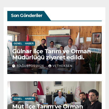
Son Gönderiler
GENEL
HABER
Gülnar İlçe Tarım ve Orman
Müdürlüğü ziyaret edildi.
5 AĞUSTOS 2026
VETHEKSEN
GENEL
HABER
Mut İlçe Tarım ve Orman