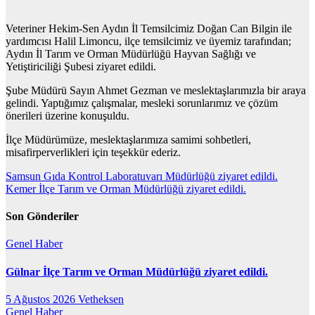
Veteriner Hekim-Sen Aydın İl Temsilcimiz Doğan Can Bilgin ile
yardımcısı Halil Limoncu, ilçe temsilcimiz ve üyemiz tarafından;
Aydın İl Tarım ve Orman Müdürlüğü Hayvan Sağlığı ve
Yetiştiriciliği Şubesi ziyaret edildi.
Şube Müdürü Sayın Ahmet Gezman ve meslektaşlarımızla bir araya
gelindi. Yaptığımız çalışmalar, mesleki sorunlarımız ve çözüm
önerileri üzerine konuşuldu.
İlçe Müdürümüze, meslektaşlarımıza samimi sohbetleri,
misafirperverlikleri için teşekkür ederiz.
Yazı
Samsun Gıda Kontrol Laboratuvarı Müdürlüğü ziyaret edildi.
Kemer İlçe Tarım ve Orman Müdürlüğü ziyaret edildi.
gezinmesi
Son Gönderiler
Genel
Haber
Gülnar İlçe Tarım ve Orman Müdürlüğü ziyaret edildi.
5 Ağustos 2026
Vetheksen
Genel
Haber