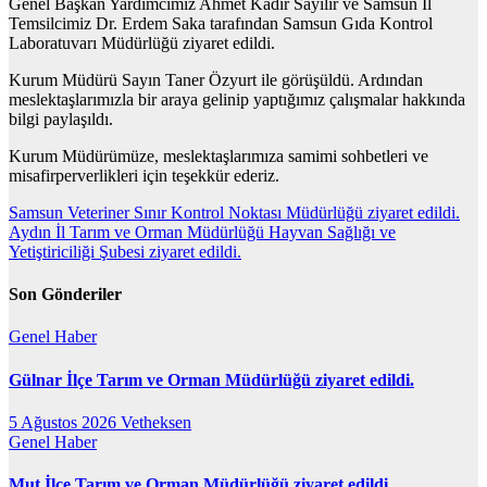
Genel Başkan Yardımcımız Ahmet Kadir Sayılır ve Samsun İl
Temsilcimiz Dr. Erdem Saka tarafından Samsun Gıda Kontrol
Laboratuvarı Müdürlüğü ziyaret edildi.
Kurum Müdürü Sayın Taner Özyurt ile görüşüldü. Ardından
meslektaşlarımızla bir araya gelinip yaptığımız çalışmalar hakkında
bilgi paylaşıldı.
Kurum Müdürümüze, meslektaşlarımıza samimi sohbetleri ve
misafirperverlikleri için teşekkür ederiz.
Yazı
Samsun Veteriner Sınır Kontrol Noktası Müdürlüğü ziyaret edildi.
Aydın İl Tarım ve Orman Müdürlüğü Hayvan Sağlığı ve
gezinmesi
Yetiştiriciliği Şubesi ziyaret edildi.
Son Gönderiler
Genel
Haber
Gülnar İlçe Tarım ve Orman Müdürlüğü ziyaret edildi.
5 Ağustos 2026
Vetheksen
Genel
Haber
Mut İlçe Tarım ve Orman Müdürlüğü ziyaret edildi.