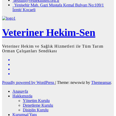
iletisim@vethekimsen.org.tr
Yenişehir Mah. Gazi Mustafa Kemal Bulvarı No:109/1
İzmit/ Kocaeli
Veteriner Hekim-Sen
Veteriner Hekim ve Sağlık Hizmetleri ile Tüm Tarım
Orman Çalışanları Sendikası
Proudly powered by WordPress
|
Theme: newswiz by
Themeansar
.
Anasayfa
Hakkımızda
Yönetim Kurulu
Denetleme Kurulu
Disiplin Kurulu
Kurumsal Yapı