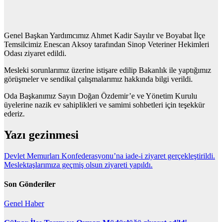
Genel Başkan Yardımcımız Ahmet Kadir Sayılır ve Boyabat İlçe
Temsilcimiz Enescan Aksoy tarafından Sinop Veteriner Hekimleri
Odası ziyaret edildi.
Mesleki sorunlarımız üzerine istişare edilip Bakanlık ile yaptığımız
görüşmeler ve sendikal çalışmalarımız hakkında bilgi verildi.
Oda Başkanımız Sayın Doğan Özdemir’e ve Yönetim Kurulu
üyelerine nazik ev sahiplikleri ve samimi sohbetleri için teşekkür
ederiz.
Yazı gezinmesi
Devlet Memurları Konfederasyonu’na iade-i ziyaret gerçekleştirildi.
Meslektaşlarımıza geçmiş olsun ziyareti yapıldı.
Son Gönderiler
Genel
Haber