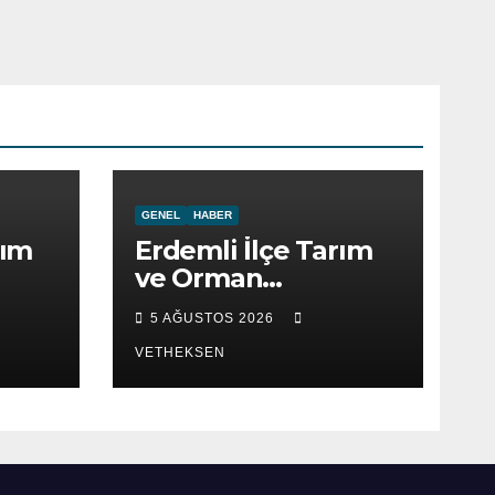
GENEL
HABER
rım
Erdemli İlçe Tarım
ve Orman
ret
Müdürlüğü ziyaret
5 AĞUSTOS 2026
edildi.
VETHEKSEN