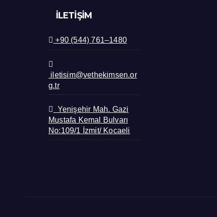
İLETIŞIM
+90 (544) 761–1480
iletisim@vethekimsen.or
g.tr
Yenişehir Mah. Gazi
Mustafa Kemal Bulvarı
No:109/1 İzmit/ Kocaeli