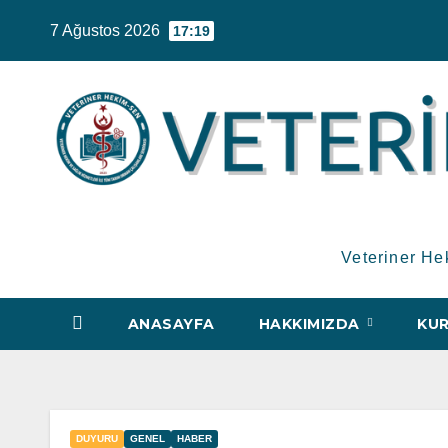
Skip
7 Ağustos 2026
17:19
to
content
Veteriner He
ANASAYFA
HAKKIMIZDA
KUR
DUYURU
GENEL
HABER