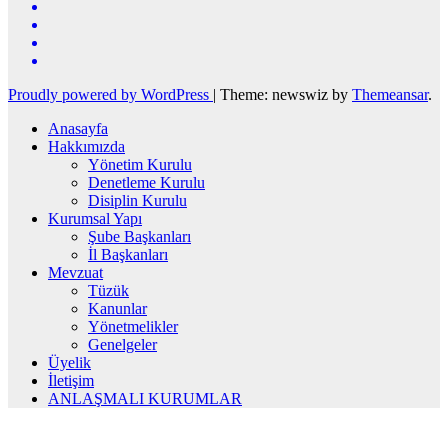
Proudly powered by WordPress
|
Theme: newswiz by
Themeansar
.
Anasayfa
Hakkımızda
Yönetim Kurulu
Denetleme Kurulu
Disiplin Kurulu
Kurumsal Yapı
Şube Başkanları
İl Başkanları
Mevzuat
Tüzük
Kanunlar
Yönetmelikler
Genelgeler
Üyelik
İletişim
ANLAŞMALI KURUMLAR