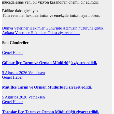
mücadelesine yeni bir vizyon kazandıran önemli bir adımdır.
Birlikte daha güçlüyüz.
Tüm veteriner hekimlerimize ve emekçilerimize hayırlı olsun.
Yazı
Dünya Veteriner Hekimler Günü’nde Atamızın huzuruna çıktık.
Ankara Veteriner Hekimleri Odası ziyaret edildi.
gezinmesi
Son Gönderiler
Genel
Haber
Gülnar İlçe Tarım ve Orman Müdürlüğü ziyaret edildi.
5 Ağustos 2026
Vetheksen
Genel
Haber
Mut İlçe Tarım ve Orman Müdürlüğü ziyaret edildi.
5 Ağustos 2026
Vetheksen
Genel
Haber
Toroslar İlçe Tarım ve Orman Müdürlüğü ziyaret edildi.