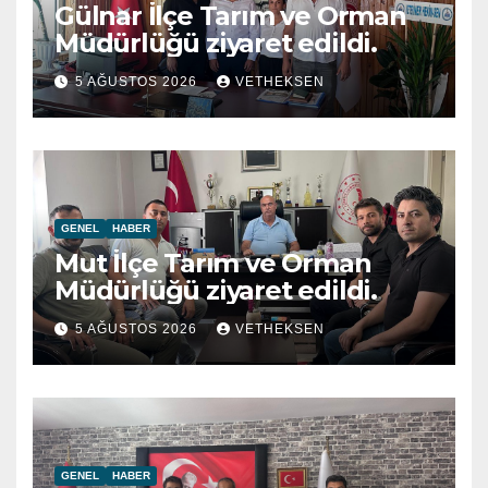
Gülnar İlçe Tarım ve Orman
Müdürlüğü ziyaret edildi.
5 AĞUSTOS 2026
VETHEKSEN
GENEL
HABER
Mut İlçe Tarım ve Orman
Müdürlüğü ziyaret edildi.
5 AĞUSTOS 2026
VETHEKSEN
GENEL
HABER