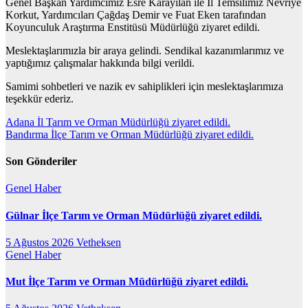
Genel Başkan Yardımcımız Esre Karayılan ile İl Temsilimiz Nevriye
Korkut, Yardımcıları Çağdaş Demir ve Fuat Eken tarafından
Koyunculuk Araştırma Enstitüsü Müdürlüğü ziyaret edildi.
Meslektaşlarımızla bir araya gelindi. Sendikal kazanımlarımız ve
yaptığımız çalışmalar hakkında bilgi verildi.
Samimi sohbetleri ve nazik ev sahiplikleri için meslektaşlarımıza
teşekkür ederiz.
Yazı
Adana İl Tarım ve Orman Müdürlüğü ziyaret edildi.
Bandırma İlçe Tarım ve Orman Müdürlüğü ziyaret edildi.
gezinmesi
Son Gönderiler
Genel
Haber
Gülnar İlçe Tarım ve Orman Müdürlüğü ziyaret edildi.
5 Ağustos 2026
Vetheksen
Genel
Haber
Mut İlçe Tarım ve Orman Müdürlüğü ziyaret edildi.