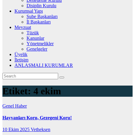
Denetleme Kurulu
Disiplin Kurulu
Kurumsal Yapı
Şube Başkanları
İl Başkanları
Mevzuat
Tüzük
Kanunlar
Yönetmelikler
Genelgeler
Üyelik
İletişim
ANLAŞMALI KURUMLAR
Etiket:
4 ekim
Genel
Haber
Hayvanları Koru, Gezegeni Koru!
10 Ekim 2025
Vetheksen