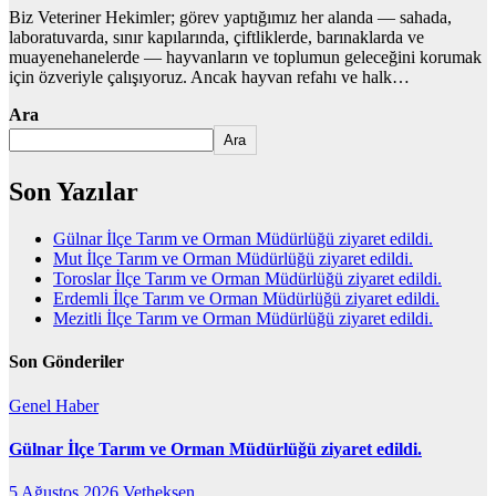
Biz Veteriner Hekimler; görev yaptığımız her alanda — sahada,
laboratuvarda, sınır kapılarında, çiftliklerde, barınaklarda ve
muayenehanelerde — hayvanların ve toplumun geleceğini korumak
için özveriyle çalışıyoruz. Ancak hayvan refahı ve halk…
Ara
Ara
Son Yazılar
Gülnar İlçe Tarım ve Orman Müdürlüğü ziyaret edildi.
Mut İlçe Tarım ve Orman Müdürlüğü ziyaret edildi.
Toroslar İlçe Tarım ve Orman Müdürlüğü ziyaret edildi.
Erdemli İlçe Tarım ve Orman Müdürlüğü ziyaret edildi.
Mezitli İlçe Tarım ve Orman Müdürlüğü ziyaret edildi.
Son Gönderiler
Genel
Haber
Gülnar İlçe Tarım ve Orman Müdürlüğü ziyaret edildi.
5 Ağustos 2026
Vetheksen