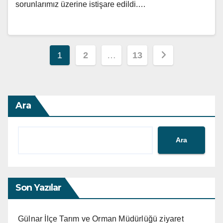
sorunlarımız üzerine istişare edildi.…
Yazı
1
2
…
13
sayfalandırması
Ara
Ara
Son Yazılar
Gülnar İlçe Tarım ve Orman Müdürlüğü ziyaret