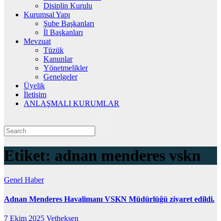
Disiplin Kurulu
Kurumsal Yapı
Şube Başkanları
İl Başkanları
Mevzuat
Tüzük
Kanunlar
Yönetmelikler
Genelgeler
Üyelik
İletişim
ANLAŞMALI KURUMLAR
Etiket:
adnan menderes vskn
Genel
Haber
Adnan Menderes Havalimanı VSKN Müdürlüğü ziyaret edildi.
7 Ekim 2025
Vetheksen