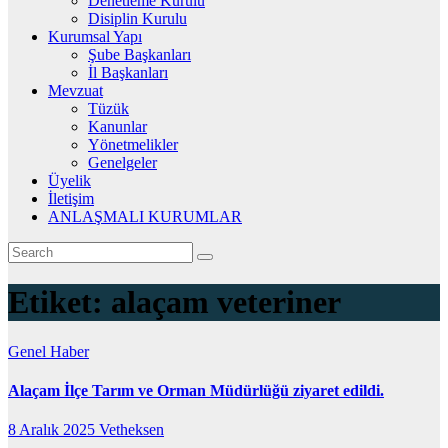
Denetleme Kurulu
Disiplin Kurulu
Kurumsal Yapı
Şube Başkanları
İl Başkanları
Mevzuat
Tüzük
Kanunlar
Yönetmelikler
Genelgeler
Üyelik
İletişim
ANLAŞMALI KURUMLAR
Etiket:
alaçam veteriner
Genel
Haber
Alaçam İlçe Tarım ve Orman Müdürlüğü ziyaret edildi.
8 Aralık 2025
Vetheksen