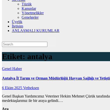
Tüzük
Kanunlar
Yönetmelikler
Genelgeler
Üyelik
İletişim
ANLAŞMALI KURUMLAR
Etiket:
antalya
Genel
Haber
Antalya İl Tarım ve Orman Müdürlüğü Hayvan Sağlığı ve Yetiştiri
6 Ekim 2025
Vetheksen
Genel Başkan Yardımcımız Veteriner Hekim Mehmet Çürük tarafından 
meslektaşlarımız ile bir araya gelindi.…
Ara