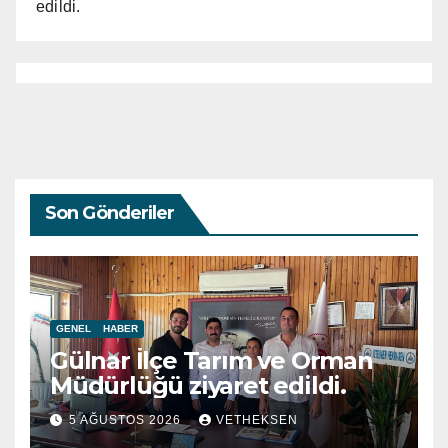
edildi.
Son Gönderiler
GENEL
HABER
Gülnar İlçe Tarım ve Orman
Müdürlüğü ziyaret edildi.
5 AĞUSTOS 2026
VETHEKSEN