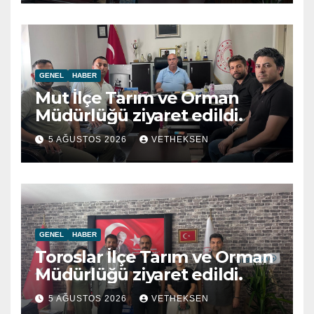
GENEL
HABER
Mut İlçe Tarım ve Orman
Müdürlüğü ziyaret edildi.
5 AĞUSTOS 2026
VETHEKSEN
GENEL
HABER
Toroslar İlçe Tarım ve Orman
Müdürlüğü ziyaret edildi.
5 AĞUSTOS 2026
VETHEKSEN