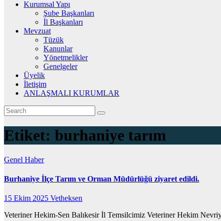
Kurumsal Yapı
Şube Başkanları
İl Başkanları
Mevzuat
Tüzük
Kanunlar
Yönetmelikler
Genelgeler
Üyelik
İletişim
ANLAŞMALI KURUMLAR
Etiket:
burhaniye tarım
Genel
Haber
Burhaniye İlçe Tarım ve Orman Müdürlüğü ziyaret edildi.
15 Ekim 2025
Vetheksen
Veteriner Hekim-Sen Balıkesir İl Temsilcimiz Veteriner Hekim Nevriy