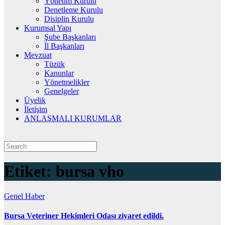
Yönetim Kurulu
Denetleme Kurulu
Disiplin Kurulu
Kurumsal Yapı
Şube Başkanları
İl Başkanları
Mevzuat
Tüzük
Kanunlar
Yönetmelikler
Genelgeler
Üyelik
İletişim
ANLAŞMALI KURUMLAR
Etiket:
bursa vho
Genel
Haber
Bursa Veteriner Hekimleri Odası ziyaret edildi.