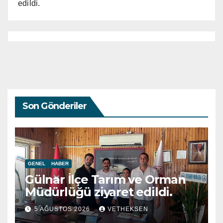
edildi.
Son Gönderiler
GENEL
HABER
Gülnar İlçe Tarım ve Orman
Müdürlüğü ziyaret edildi.
5 AĞUSTOS 2026
VETHEKSEN