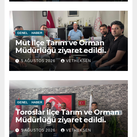
GENEL
HABER
Mut İlçe Tarım ve Orman
Müdürlüğü ziyaret edildi.
5 AĞUSTOS 2026
VETHEKSEN
GENEL
HABER
Toroslar İlçe Tarım ve Orman
Müdürlüğü ziyaret edildi.
5 AĞUSTOS 2026
VETHEKSEN