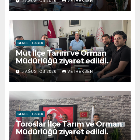
5 AĞUSTOS 2026
VETHEKSEN
GENEL
HABER
Mut İlçe Tarım ve Orman
Müdürlüğü ziyaret edildi.
5 AĞUSTOS 2026
VETHEKSEN
GENEL
HABER
Toroslar İlçe Tarım ve Orman
Müdürlüğü ziyaret edildi.