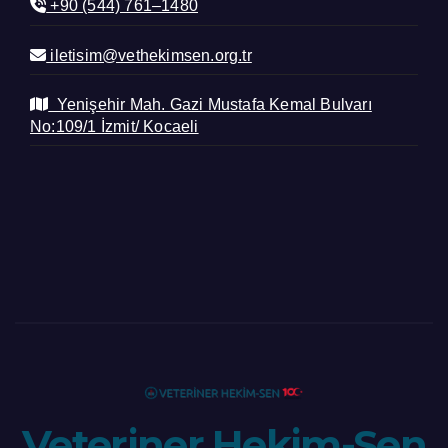
+90 (544) 761–1480
iletisim@vethekimsen.org.tr
Yenişehir Mah. Gazi Mustafa Kemal Bulvarı
No:109/1 İzmit/ Kocaeli
Veteriner Hekim-Sen