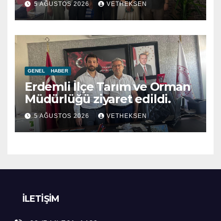
5 AĞUSTOS 2026
VETHEKSEN
GENEL
HABER
Erdemli İlçe Tarım ve Orman
Müdürlüğü ziyaret edildi.
5 AĞUSTOS 2026
VETHEKSEN
İLETIŞIM