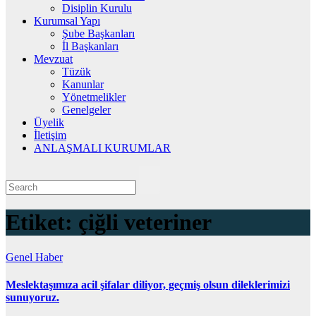
Disiplin Kurulu
Kurumsal Yapı
Şube Başkanları
İl Başkanları
Mevzuat
Tüzük
Kanunlar
Yönetmelikler
Genelgeler
Üyelik
İletişim
ANLAŞMALI KURUMLAR
Etiket:
çiğli veteriner
Genel
Haber
Meslektaşımıza acil şifalar diliyor, geçmiş olsun dileklerimizi
sunuyoruz.