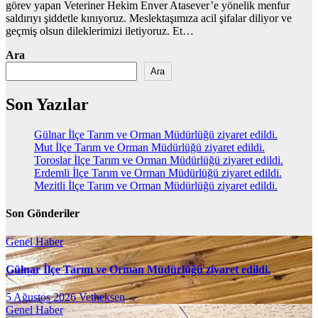
görev yapan Veteriner Hekim Enver Atasever’e yönelik menfur
saldırıyı şiddetle kınıyoruz. Meslektaşımıza acil şifalar diliyor ve
geçmiş olsun dileklerimizi iletiyoruz. Et…
Ara
Ara
Son Yazılar
Gülnar İlçe Tarım ve Orman Müdürlüğü ziyaret edildi.
Mut İlçe Tarım ve Orman Müdürlüğü ziyaret edildi.
Toroslar İlçe Tarım ve Orman Müdürlüğü ziyaret edildi.
Erdemli İlçe Tarım ve Orman Müdürlüğü ziyaret edildi.
Mezitli İlçe Tarım ve Orman Müdürlüğü ziyaret edildi.
Son Gönderiler
Genel
Haber
Gülnar İlçe Tarım ve Orman Müdürlüğü ziyaret edildi.
5 Ağustos 2026
Vetheksen
Genel
Haber