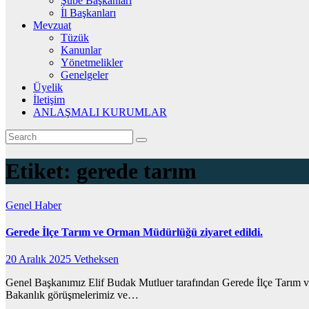
Şube Başkanları
İl Başkanları
Mevzuat
Tüzük
Kanunlar
Yönetmelikler
Genelgeler
Üyelik
İletişim
ANLAŞMALI KURUMLAR
Etiket:
gerede tarım
Genel
Haber
Gerede İlçe Tarım ve Orman Müdürlüğü ziyaret edildi.
20 Aralık 2025
Vetheksen
Genel Başkanımız Elif Budak Mutluer tarafından Gerede İlçe Tarım ve
Bakanlık görüşmelerimiz ve…