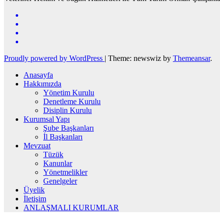
Proudly powered by WordPress
|
Theme: newswiz by
Themeansar
.
Anasayfa
Hakkımızda
Yönetim Kurulu
Denetleme Kurulu
Disiplin Kurulu
Kurumsal Yapı
Şube Başkanları
İl Başkanları
Mevzuat
Tüzük
Kanunlar
Yönetmelikler
Genelgeler
Üyelik
İletişim
ANLAŞMALI KURUMLAR