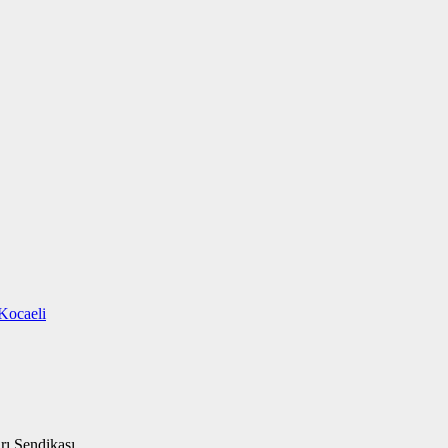
Kocaeli
rı Sendikası