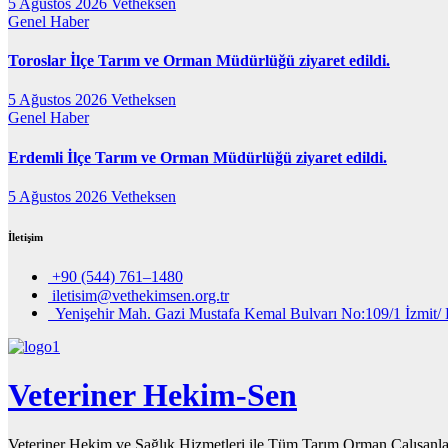
5 Ağustos 2026
Vetheksen
Genel
Haber
Toroslar İlçe Tarım ve Orman Müdürlüğü ziyaret edildi.
5 Ağustos 2026
Vetheksen
Genel
Haber
Erdemli İlçe Tarım ve Orman Müdürlüğü ziyaret edildi.
5 Ağustos 2026
Vetheksen
İletişim
+90 (544) 761–1480
iletisim@vethekimsen.org.tr
Yenişehir Mah. Gazi Mustafa Kemal Bulvarı No:109/1 İzmit/ 
Veteriner Hekim-Sen
Veteriner Hekim ve Sağlık Hizmetleri ile Tüm Tarım Orman Çalışanla