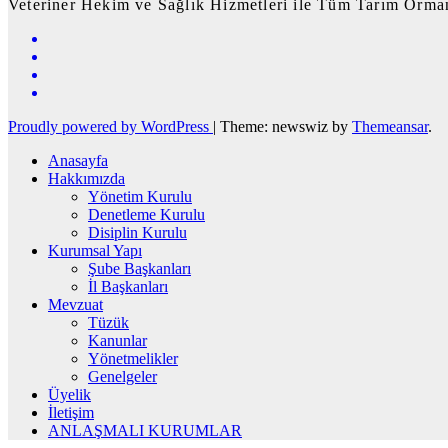
Veteriner Hekim ve Sağlık Hizmetleri ile Tüm Tarım Orman
Proudly powered by WordPress
|
Theme: newswiz by
Themeansar
.
Anasayfa
Hakkımızda
Yönetim Kurulu
Denetleme Kurulu
Disiplin Kurulu
Kurumsal Yapı
Şube Başkanları
İl Başkanları
Mevzuat
Tüzük
Kanunlar
Yönetmelikler
Genelgeler
Üyelik
İletişim
ANLAŞMALI KURUMLAR