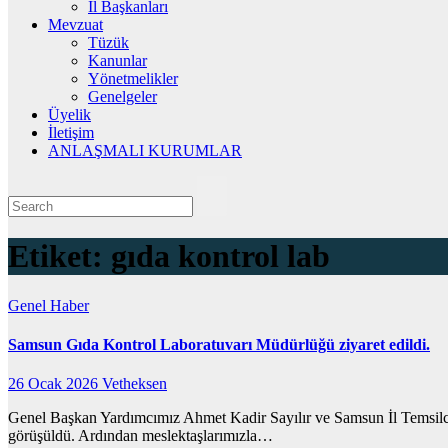
İl Başkanları
Mevzuat
Tüzük
Kanunlar
Yönetmelikler
Genelgeler
Üyelik
İletişim
ANLAŞMALI KURUMLAR
Etiket:
gıda kontrol lab
Genel
Haber
Samsun Gıda Kontrol Laboratuvarı Müdürlüğü ziyaret edildi.
26 Ocak 2026
Vetheksen
Genel Başkan Yardımcımız Ahmet Kadir Sayılır ve Samsun İl Temsilc
görüşüldü. Ardından meslektaşlarımızla…