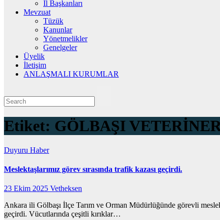
İl Başkanları
Mevzuat
Tüzük
Kanunlar
Yönetmelikler
Genelgeler
Üyelik
İletişim
ANLAŞMALI KURUMLAR
Etiket:
GÖLBAŞI VETERİNE
Duyuru
Haber
Meslektaşlarımız görev sırasında trafik kazası geçirdi.
23 Ekim 2025
Vetheksen
Ankara ili Gölbaşı İlçe Tarım ve Orman Müdürlüğünde görevli meslek
geçirdi. Vücutlarında çeşitli kırıklar…