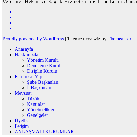
Veteriner Hekim ve Sağlık Hizmetleri ile Tüm Tarım Orman
Proudly powered by WordPress
|
Theme: newswiz by
Themeansar
.
Anasayfa
Hakkımızda
Yönetim Kurulu
Denetleme Kurulu
Disiplin Kurulu
Kurumsal Yapı
Şube Başkanları
İl Başkanları
Mevzuat
Tüzük
Kanunlar
Yönetmelikler
Genelgeler
Üyelik
İletişim
ANLAŞMALI KURUMLAR