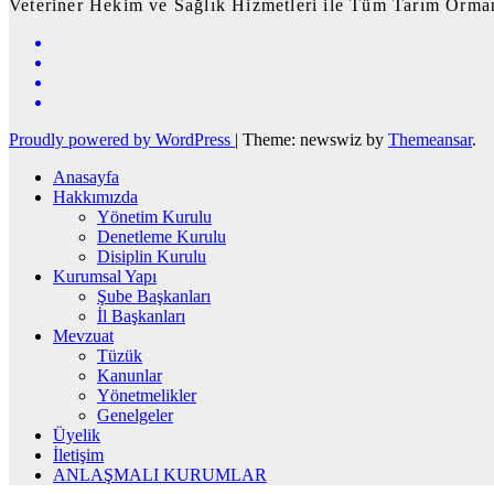
Veteriner Hekim ve Sağlık Hizmetleri ile Tüm Tarım Orman
Proudly powered by WordPress
|
Theme: newswiz by
Themeansar
.
Anasayfa
Hakkımızda
Yönetim Kurulu
Denetleme Kurulu
Disiplin Kurulu
Kurumsal Yapı
Şube Başkanları
İl Başkanları
Mevzuat
Tüzük
Kanunlar
Yönetmelikler
Genelgeler
Üyelik
İletişim
ANLAŞMALI KURUMLAR