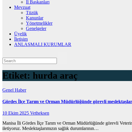
İl Başkanları
Mevzuat
Tüzük
Kanunlar
Yönetmelikler
Genelgeler
Üyelik
İletişim
ANLAŞMALI KURUMLAR
Etiket:
hurda araç
Genel
Haber
Gördes İlçe Tarım ve Orman Müdürlüğünde görevli meslektaşlarım
10 Ekim 2025
Vetheksen
Manisa İli Gördes İlçe Tarım ve Orman Müdürlüğünde görevli Veterine
iletiyoruz. Meslektaşlarımızın sağlık durumlarının…