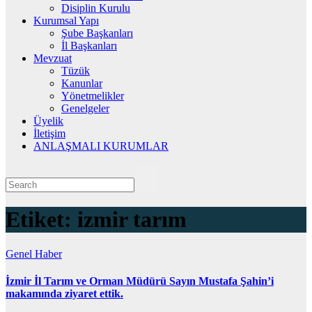
Disiplin Kurulu
Kurumsal Yapı
Şube Başkanları
İl Başkanları
Mevzuat
Tüzük
Kanunlar
Yönetmelikler
Genelgeler
Üyelik
İletişim
ANLAŞMALI KURUMLAR
Etiket:
izmir tarım
Genel
Haber
İzmir İl Tarım ve Orman Müdürü Sayın Mustafa Şahin’i
makamında ziyaret ettik.