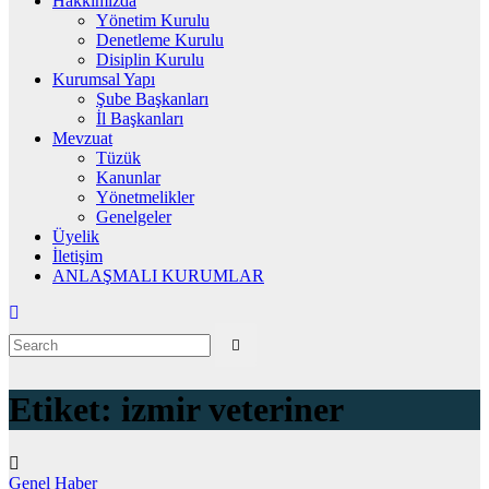
Hakkımızda
Yönetim Kurulu
Denetleme Kurulu
Disiplin Kurulu
Kurumsal Yapı
Şube Başkanları
İl Başkanları
Mevzuat
Tüzük
Kanunlar
Yönetmelikler
Genelgeler
Üyelik
İletişim
ANLAŞMALI KURUMLAR
Etiket:
izmir veteriner
Genel
Haber