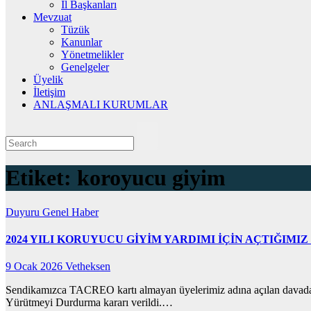
İl Başkanları
Mevzuat
Tüzük
Kanunlar
Yönetmelikler
Genelgeler
Üyelik
İletişim
ANLAŞMALI KURUMLAR
Etiket:
koroyucu giyim
Duyuru
Genel
Haber
2024 YILI KORUYUCU GİYİM YARDIMI İÇİN AÇTIĞIMIZ
9 Ocak 2026
Vetheksen
Sendikamızca TACREO kartı almayan üyelerimiz adına açılan davada:
Yürütmeyi Durdurma kararı verildi.…