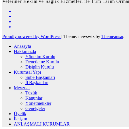
Veteriner Hekim ve Sağlık Hizmetleri ile Tüm Tarım Orman
Proudly powered by WordPress
|
Theme: newswiz by
Themeansar
.
Anasayfa
Hakkımızda
Yönetim Kurulu
Denetleme Kurulu
Disiplin Kurulu
Kurumsal Yapı
Şube Başkanları
İl Başkanları
Mevzuat
Tüzük
Kanunlar
Yönetmelikler
Genelgeler
Üyelik
İletişim
ANLAŞMALI KURUMLAR