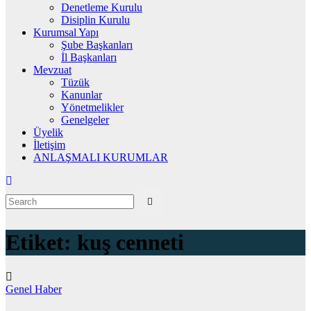
Denetleme Kurulu
Disiplin Kurulu
Kurumsal Yapı
Şube Başkanları
İl Başkanları
Mevzuat
Tüzük
Kanunlar
Yönetmelikler
Genelgeler
Üyelik
İletişim
ANLAŞMALI KURUMLAR
Etiket:
kuş cenneti
Genel
Haber