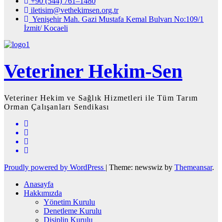
+90 (544) 761–1480
iletisim@vethekimsen.org.tr
Yenişehir Mah. Gazi Mustafa Kemal Bulvarı No:109/1
İzmit/ Kocaeli
Veteriner Hekim-Sen
Veteriner Hekim ve Sağlık Hizmetleri ile Tüm Tarım
Orman Çalışanları Sendikası
Proudly powered by WordPress
|
Theme: newswiz by
Themeansar
.
Anasayfa
Hakkımızda
Yönetim Kurulu
Denetleme Kurulu
Disiplin Kurulu