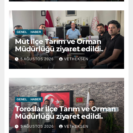
GENEL
HABER
Mut İlçe Tarım ve Orman
Müdürlüğü ziyaret edildi.
5 AĞUSTOS 2026
VETHEKSEN
GENEL
HABER
Toroslar İlçe Tarım ve Orman
Müdürlüğü ziyaret edildi.
5 AĞUSTOS 2026
VETHEKSEN