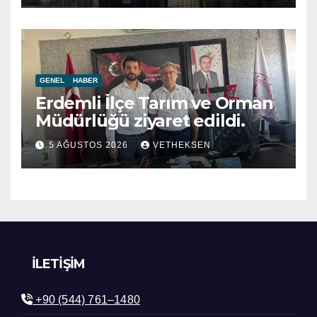
GENEL
HABER
Erdemli İlçe Tarım ve Orman
Müdürlüğü ziyaret edildi.
5 AĞUSTOS 2026
VETHEKSEN
İLETIŞIM
+90 (544) 761–1480