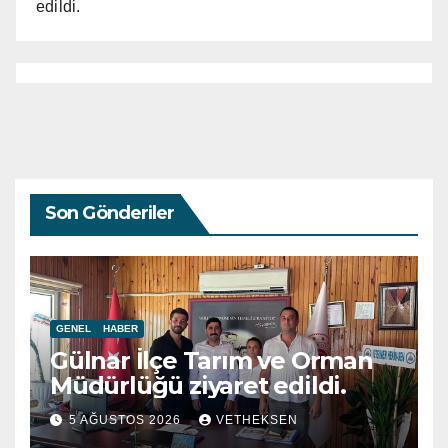
edildi.
Son Gönderiler
GENEL
HABER
Gülnar İlçe Tarım ve Orman
Müdürlüğü ziyaret edildi.
5 AĞUSTOS 2026
VETHEKSEN