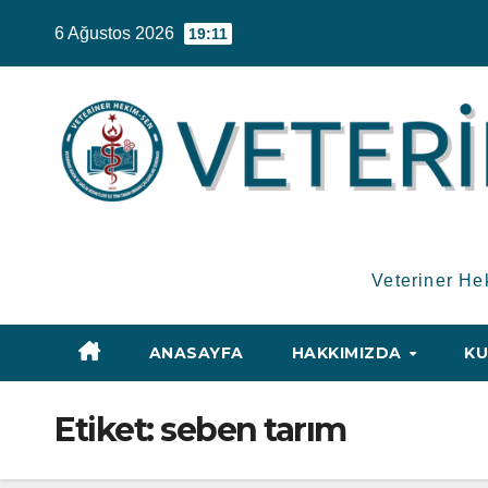
Skip
6 Ağustos 2026
19:11
to
content
Veteriner He
ANASAYFA
HAKKIMIZDA
KU
Etiket:
seben tarım