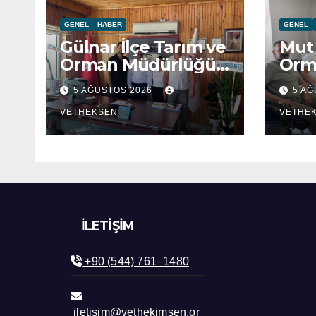
GENEL
HABER
GENEL
Gülnar İlçe Tarım ve
Mut 
Orman Müdürlüğü
Orm
ziyaret edildi.
ziya
5 AĞUSTOS 2026
5 A
VETHEKSEN
VETHE
İLETIŞIM
+90 (544) 761–1480
iletisim@vethekimsen.or