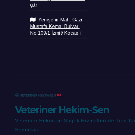
g.tr
Yenişehir Mah. Gazi
Mustafa Kemal Bulvarı
No:109/1 İzmit/ Kocaeli
Veteriner Hekim-Sen
Veteriner Hekim ve Sağlık Hizmetleri ile Tüm Ta
Sendikası