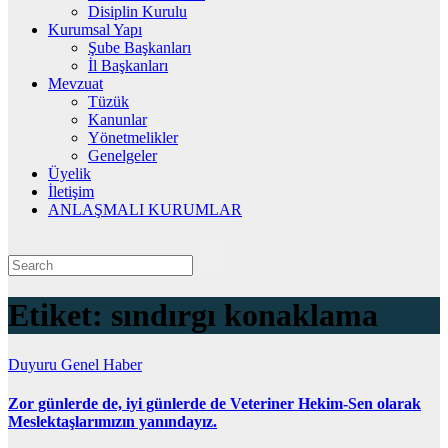
Disiplin Kurulu
Kurumsal Yapı
Şube Başkanları
İl Başkanları
Mevzuat
Tüzük
Kanunlar
Yönetmelikler
Genelgeler
Üyelik
İletişim
ANLAŞMALI KURUMLAR
Etiket:
sındırgı konaklama
Duyuru
Genel
Haber
Zor günlerde de, iyi günlerde de Veteriner Hekim-Sen olarak
Meslektaşlarımızın yanındayız.