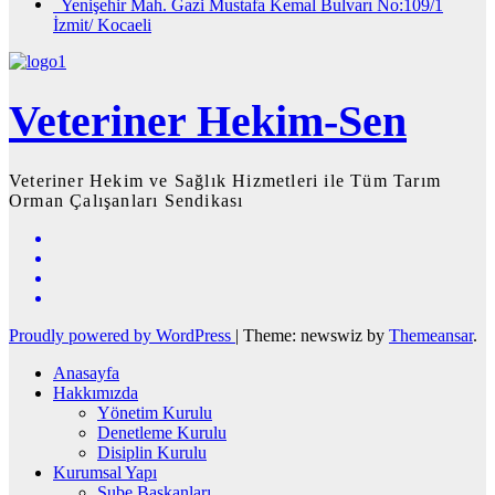
Yenişehir Mah. Gazi Mustafa Kemal Bulvarı No:109/1
İzmit/ Kocaeli
Veteriner Hekim-Sen
Veteriner Hekim ve Sağlık Hizmetleri ile Tüm Tarım
Orman Çalışanları Sendikası
Proudly powered by WordPress
|
Theme: newswiz by
Themeansar
.
Anasayfa
Hakkımızda
Yönetim Kurulu
Denetleme Kurulu
Disiplin Kurulu
Kurumsal Yapı
Şube Başkanları