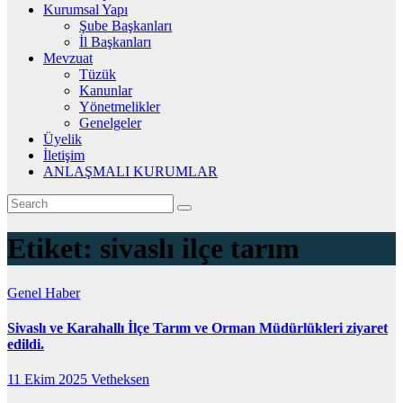
Kurumsal Yapı
Şube Başkanları
İl Başkanları
Mevzuat
Tüzük
Kanunlar
Yönetmelikler
Genelgeler
Üyelik
İletişim
ANLAŞMALI KURUMLAR
Etiket:
sivaslı ilçe tarım
Genel
Haber
Sivaslı ve Karahallı İlçe Tarım ve Orman Müdürlükleri ziyaret
edildi.
11 Ekim 2025
Vetheksen