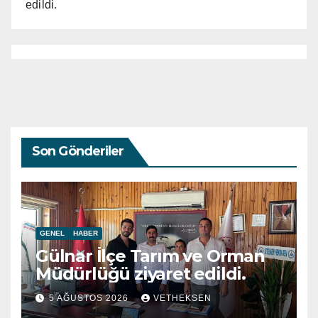
edildi.
Son Gönderiler
GENEL
HABER
Gülnar İlçe Tarım ve Orman
Müdürlüğü ziyaret edildi.
5 AĞUSTOS 2026
VETHEKSEN