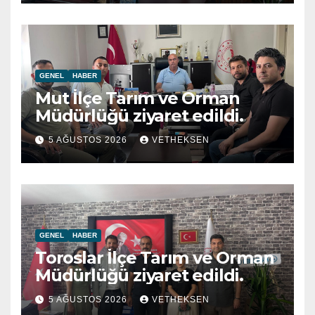
GENEL
HABER
Mut İlçe Tarım ve Orman
Müdürlüğü ziyaret edildi.
5 AĞUSTOS 2026
VETHEKSEN
GENEL
HABER
Toroslar İlçe Tarım ve Orman
Müdürlüğü ziyaret edildi.
5 AĞUSTOS 2026
VETHEKSEN