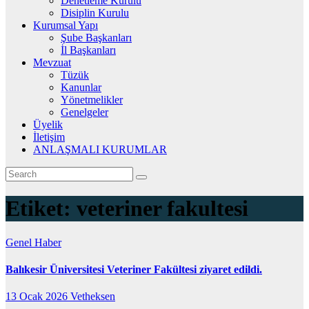
Denetleme Kurulu
Disiplin Kurulu
Kurumsal Yapı
Şube Başkanları
İl Başkanları
Mevzuat
Tüzük
Kanunlar
Yönetmelikler
Genelgeler
Üyelik
İletişim
ANLAŞMALI KURUMLAR
Etiket:
veteriner fakultesi
Genel
Haber
Balıkesir Üniversitesi Veteriner Fakültesi ziyaret edildi.
13 Ocak 2026
Vetheksen